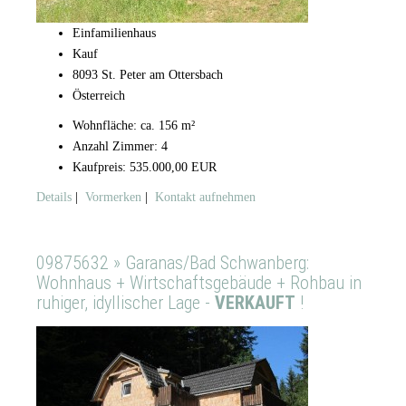
Einfamilienhaus
Kauf
8093 St. Peter am Ottersbach
Österreich
Wohnfläche: ca. 156 m²
Anzahl Zimmer: 4
Kaufpreis: 535.000,00 EUR
Details
|
Vormerken
|
Kontakt aufnehmen
09875632 » Garanas/Bad Schwanberg:
Wohnhaus + Wirtschaftsgebäude + Rohbau in
ruhiger, idyllischer Lage -
VERKAUFT
!