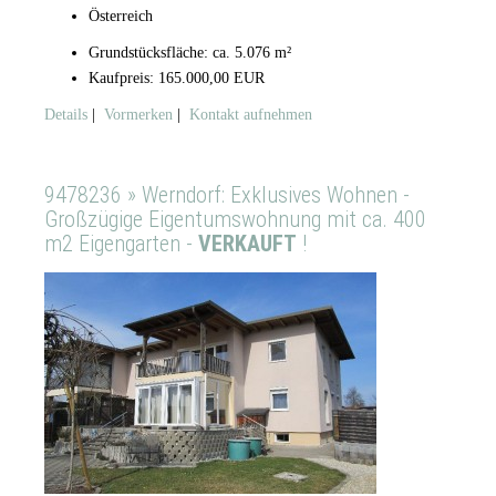
Österreich
Grundstücksfläche: ca. 5.076 m²
Kaufpreis: 165.000,00 EUR
Details
|
Vormerken
|
Kontakt aufnehmen
9478236 » Werndorf: Exklusives Wohnen -
Großzügige Eigentumswohnung mit ca. 400
m2 Eigengarten -
VERKAUFT
!