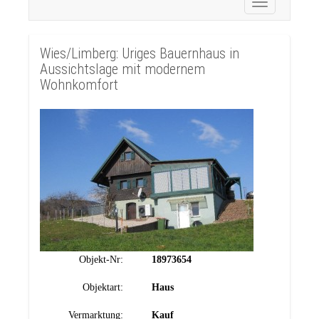
Toggle
navigation
Wies/Limberg: Uriges Bauernhaus in
Aussichtslage mit modernem
Wohnkomfort
Objekt-Nr:
18973654
Objektart:
Haus
Vermarktung:
Kauf