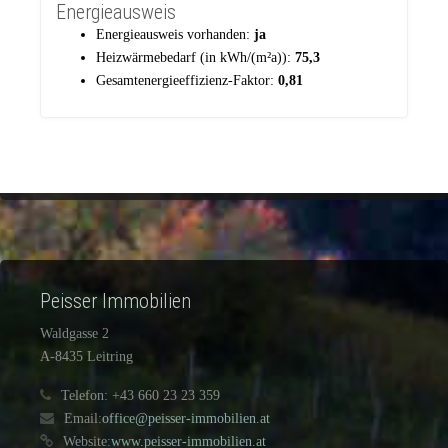
Energieausweis
Energieausweis vorhanden:
ja
Heizwärmebedarf (in kWh/(m²a)):
75,3
Gesamtenergieeffizienz-Faktor:
0,81
Peisser Immobilien
Waldgasse 2
A-8435 Leitring
Telefon: +43 660 23 23 359
Email:
office@peisser-immobilien.at
Website:
www.peisser-immobilien.at