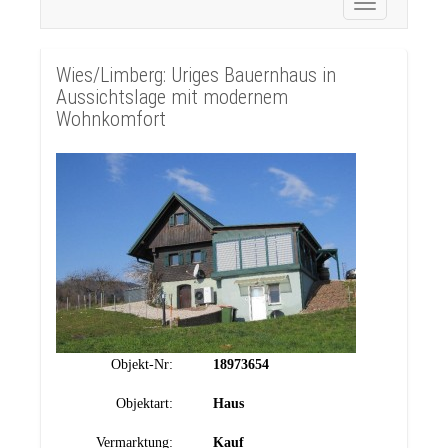
Toggle
navigation
Wies/Limberg: Uriges Bauernhaus in
Aussichtslage mit modernem
Wohnkomfort
Objekt-Nr:
18973654
Objektart:
Haus
Vermarktung:
Kauf